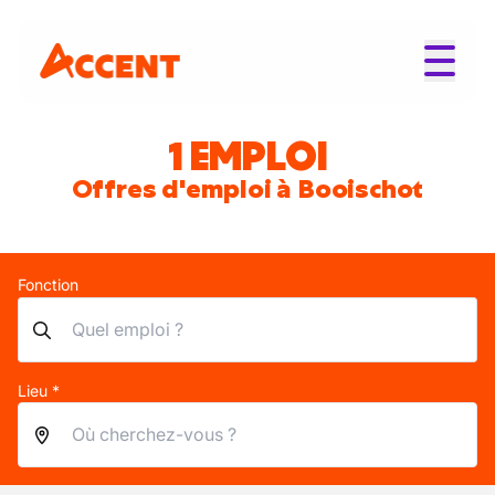
1 EMPLOI
Offres d'emploi à Booischot
Fonction
Lieu *