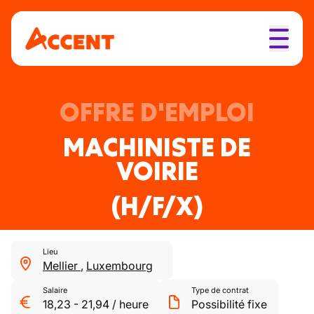
OFFRE D'EMPLOI
MACHINISTE DE
VOIRIE
(H/F/X)
Lieu
Mellier
,
Luxembourg
Salaire
Type de contrat
18,23
-
21,94
/
heure
Possibilité fixe