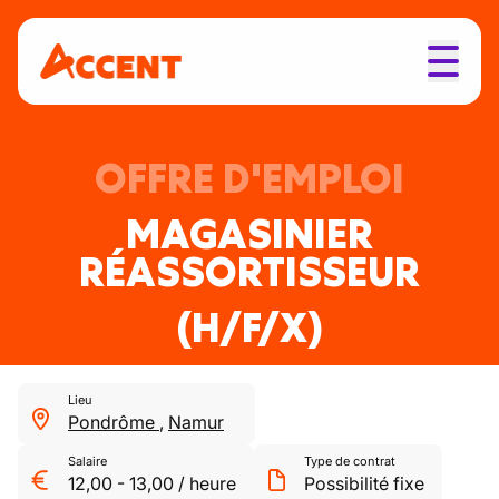
OFFRE D'EMPLOI
MAGASINIER
RÉASSORTISSEUR
(H/F/X)
Lieu
Pondrôme
,
Namur
Salaire
Type de contrat
12,00
-
13,00
/
heure
Possibilité fixe