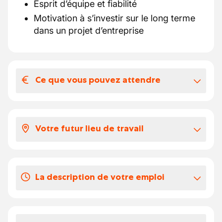
Esprit d’équipe et fiabilité
Motivation à s’investir sur le long terme
dans un projet d’entreprise
Ce que vous pouvez attendre
Votre salaire et vos avantages
extralégaux
Votre futur lieu de travail
Prime 188€
Ecochèque
Vous intégrerez une structure à taille
humaine où l’entraide, la confiance et la
La description de votre emploi
Vos congés
bonne humeur font partie du quotidien.
Nous recherchons avant tout une personne
Vous travaillez un 1 dimanche par mois
Déchargement et rangement des
souhaitant s’inscrire durablement dans
jusque 14h00
livraisons (dont boissons, fruits et
l’équipe et évoluer avec nous.
Vous avez congé 1 week-end complet par