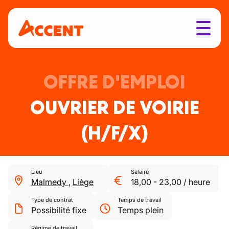
OFFRE D'EMPLOI
OUVRIER DE VOIRIE
(H/F/X)
Lieu
Salaire
Malmedy
,
Liège
18,00
-
23,00
/
heure
Type de contrat
Temps de travail
Possibilité fixe
Temps plein
Régime de travail