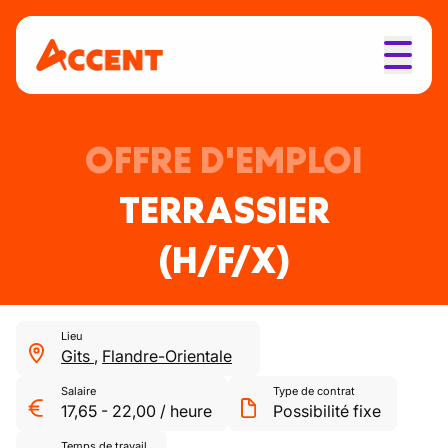
OFFRE D'EMPLOI
TERRASSIER
(H/F/X)
Lieu
Gits
,
Flandre-Orientale
Salaire
Type de contrat
17,65
-
22,00
/
heure
Possibilité fixe
Temps de travail