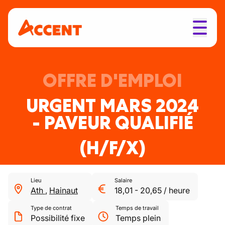
OFFRE D'EMPLOI
URGENT MARS 2024
- PAVEUR QUALIFIÉ
(H/F/X)
Lieu
Salaire
Ath
,
Hainaut
18,01
-
20,65
/
heure
Type de contrat
Temps de travail
Possibilité fixe
Temps plein