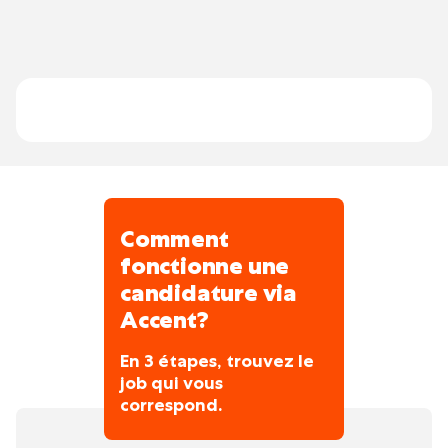
magasin
Participer à la réception des
marchandises et à l’inventaire
Polyvalence sur d’autres tâches
quotidiennes selon les besoins (aide en
différents rayons, emballage, etc
Comment
fonctionne une
candidature via
Accent?
En 3 étapes, trouvez le
job qui vous
correspond.