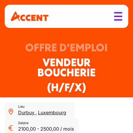
OFFRE D'EMPLOI
VENDEUR
BOUCHERIE
(H/F/X)
Lieu
Durbuy
,
Luxembourg
Salaire
2100,00
-
2500,00
/
mois