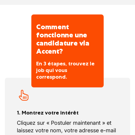
Participer à la gestion des stocks et au
suivi des livraisons
Respecter strictement les normes
Comment
d’hygiène et de sécurité
fonctionne une
candidature via
Accent?
En 3 étapes, trouvez le
job qui vous
correspond.
1. Montrez votre intérêt
Cliquez sur « Postuler maintenant » et
laissez votre nom, votre adresse e-mail