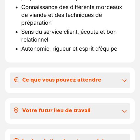
Connaissance des différents morceaux
de viande et des techniques de
préparation
Sens du service client, écoute et bon
relationnel
Autonomie, rigueur et esprit d’équipe
Ce que vous pouvez attendre
Votre salaire et vos avantages
extralégaux
Votre futur lieu de travail
Prime brut: 188€
Ecochèque: 250€
En tant que
vendeuse en boucherie
artisanale
, vous serez un pilier de l’équipe en
Vos congés