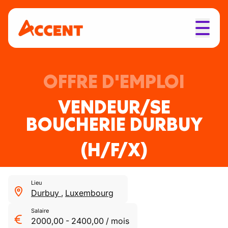
OFFRE D'EMPLOI
VENDEUR/SE
BOUCHERIE DURBUY
(H/F/X)
Lieu
Durbuy
,
Luxembourg
Salaire
2000,00
-
2400,00
/
mois