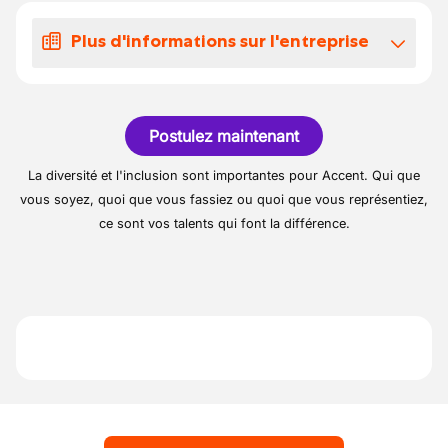
Travail au sein d’une boucherie artisanale
Vente au comptoir et encaissement
Tournante pour les week-ends ( samedi et
Plus d'informations sur l'entreprise
Aide aux préparations bouchères (découpe
dimanche)
simple, marinades, brochettes, etc.)
Dans le cadre de son développement,
Mise en place et entretien du rayon
boucherie artisanale recherche une
Respect des règles d’hygiène et de sécurité
Postulez maintenant
vendeuse en boucherie – vente comptoir,
alimentaire
avec un rôle important d’aide au boucher
La diversité et l'inclusion sont importantes pour Accent. Qui que
pour les préparations.
vous soyez, quoi que vous fassiez ou quoi que vous représentiez,
ce sont vos talents qui font la différence.