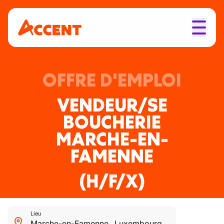
OFFRE D'EMPLOI
VENDEUR/SE
BOUCHERIE
MARCHE-EN-
FAMENNE
(H/F/X)
Lieu
Marche-en-Famenne
,
Luxembourg