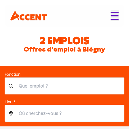
2 EMPLOIS
Offres d'emploi à Blégny
Fonction
Lieu *