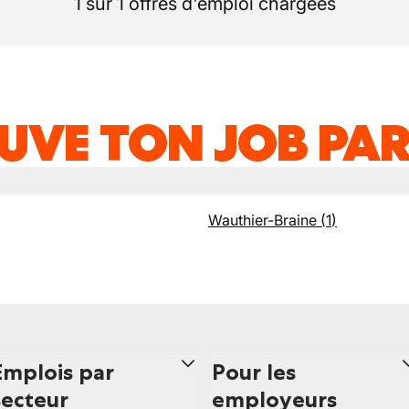
1 sur 1 offres d'emploi chargées
UVE TON JOB PAR
Wauthier-Braine
(
1
)
Emplois par
Pour les
secteur
employeurs