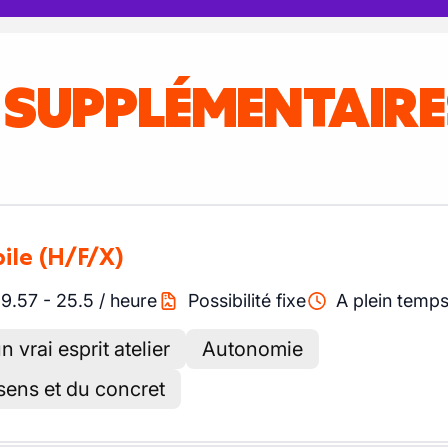
S SUPPLÉMENTAIR
ile
(H/F/X)
19.57
-
25.5
/
heure
Possibilité fixe
A plein temp
vrai esprit atelier
Autonomie
ens et du concret