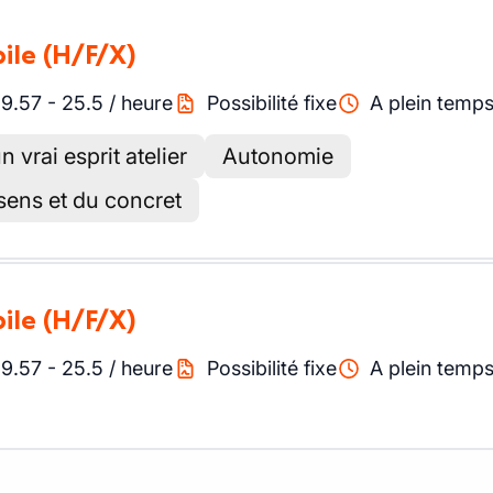
ile
(H/F/X)
19.57
-
25.5
/
heure
Possibilité fixe
A plein temp
vrai esprit atelier
Autonomie
ens et du concret
ile
(H/F/X)
19.57
-
25.5
/
heure
Possibilité fixe
A plein temp