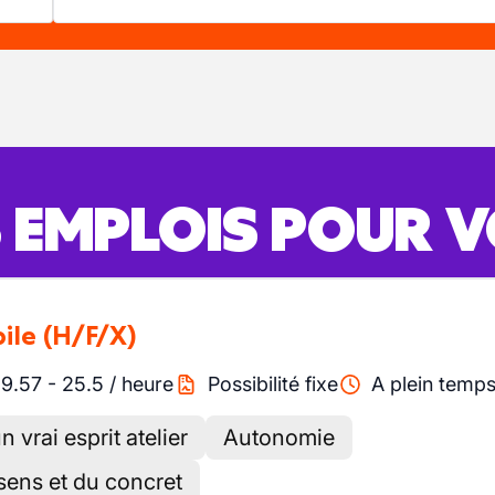
S EMPLOIS POUR 
ile
(H/F/X)
19.57
-
25.5
/
heure
Possibilité fixe
A plein temp
vrai esprit atelier
Autonomie
ens et du concret