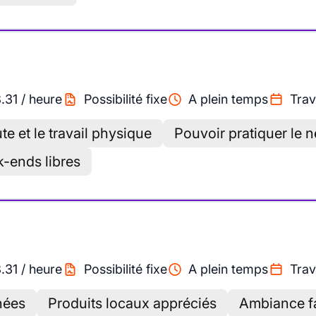
8.31
/
heure
Possibilité fixe
A plein temps
Trav
e et le travail physique
Pouvoir pratiquer le 
k-ends libres
8.31
/
heure
Possibilité fixe
A plein temps
Trav
nées
Produits locaux appréciés
Ambiance fa