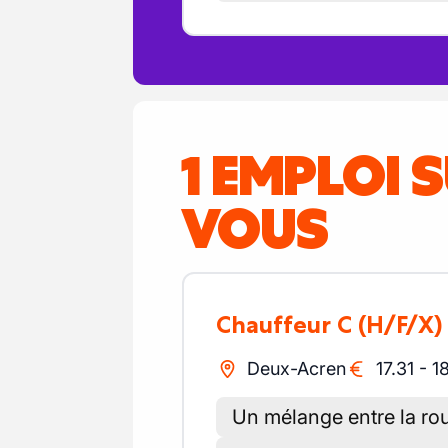
1 EMPLOI 
VOUS
Chauffeur C
(H/F/X)
Deux-Acren
17.31
-
1
Un mélange entre la rout