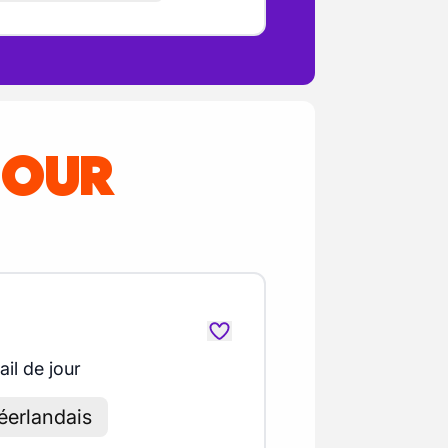
POUR
ail de jour
néerlandais