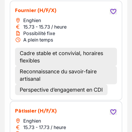
Fournier
(H/F/X)
Enghien
15.73
-
15.73
/
heure
Possibilité fixe
A plein temps
Cadre stable et convivial, horaires
flexibles
Reconnaissance du savoir-faire
artisanal
Perspective d’engagement en CDI
Pâtissier
(H/F/X)
Enghien
15.73
-
17.73
/
heure