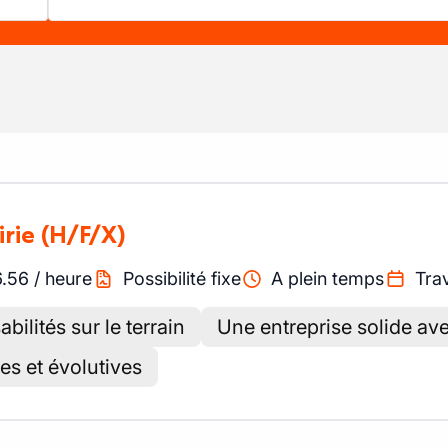
irie
(H/F/X)
6.56
/
heure
Possibilité fixe
A plein temps
Trav
bilités sur le terrain
Une entreprise solide ave
es et évolutives