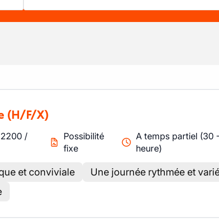
e
(H/F/X)
-
2200
/
Possibilité
A temps partiel (30 
fixe
heure)
ue et conviviale
Une journée rythmée et vari
e