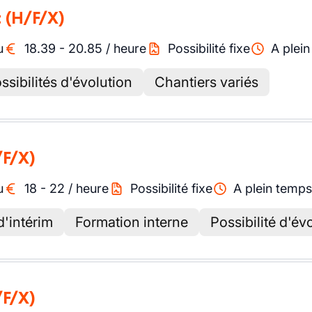
t
(H/F/X)
u
18.39
-
20.85
/
heure
Possibilité fixe
A plei
ssibilités d'évolution
Chantiers variés
/F/X)
u
18
-
22
/
heure
Possibilité fixe
A plein temps
d'intérim
Formation interne
Possibilité d'év
/F/X)