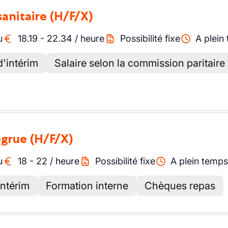
sanitaire
(H/F/X)
u
18.19
-
22.34
/
heure
Possibilité fixe
A plein
'intérim
Salaire selon la commission paritaire
-grue
(H/F/X)
u
18
-
22
/
heure
Possibilité fixe
A plein temps
intérim
Formation interne
Chèques repas