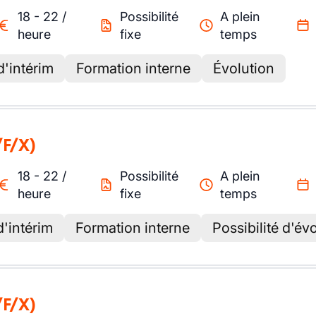
18
-
22
/
Possibilité
A plein
heure
fixe
temps
d'intérim
Formation interne
Évolution
/F/X)
18
-
22
/
Possibilité
A plein
heure
fixe
temps
'intérim
Formation interne
Possibilité d'év
/F/X)