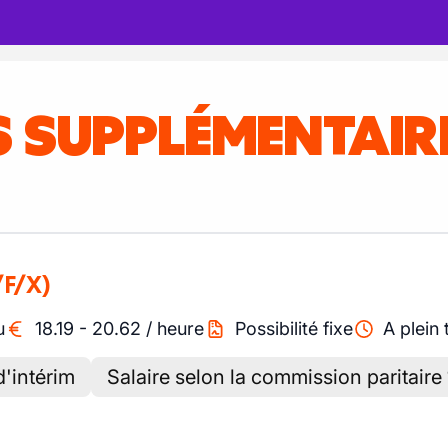
IS SUPPLÉMENTAI
/F/X)
u
18.19
-
20.62
/
heure
Possibilité fixe
A plein
'intérim
Salaire selon la commission paritaire