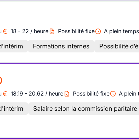
u
18
-
22
/
heure
Possibilité fixe
A plein temps
’intérim
Formations internes
Possibilité d’
)
u
18.19
-
20.62
/
heure
Possibilité fixe
A plein
'intérim
Salaire selon la commission paritaire