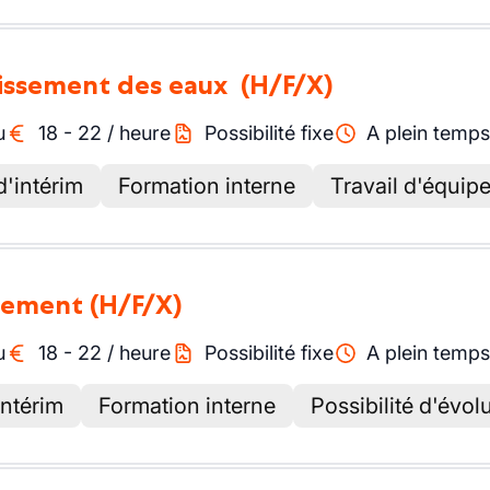
inissement des eaux
(H/F/X)
u
18
-
22
/
heure
Possibilité fixe
A plein temps
d'intérim
Formation interne
Travail d'équip
èvement
(H/F/X)
u
18
-
22
/
heure
Possibilité fixe
A plein temps
intérim
Formation interne
Possibilité d'évol