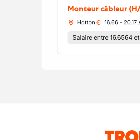
Monteur câbleur
(H
Hotton
16.66
-
20.17
Salaire entre 16.6564 e
TRO