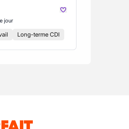
e jour
vail
Long-terme CDI
FAIT