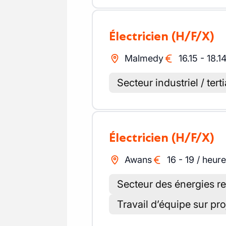
Électricien
(H/F/X)
Malmedy
16.15
-
18.1
Secteur industriel / terti
Électricien
(H/F/X)
Awans
16
-
19
/
heure
Secteur des énergies r
Travail d’équipe sur pro