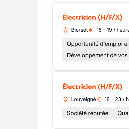
Électricien
(H/F/X)
Bierset
16
-
19
/
heur
Opportunité d'emploi en
Développement de vos
Électricien
(H/F/X)
Louveigné
18
-
23
/
h
Société réputée
Qual