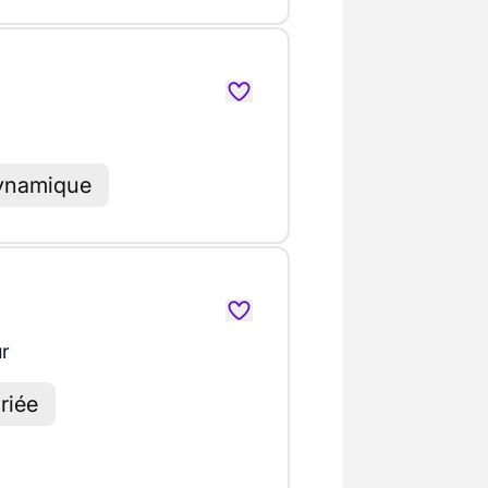
dynamique
ur
riée