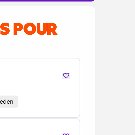
ES POUR
heden