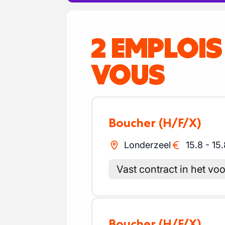
2 EMPLOI
VOUS
Boucher
(H/F/X)
Londerzeel
15.8
-
15.
Vast contract in het voo
Boucher
(H/F/X)