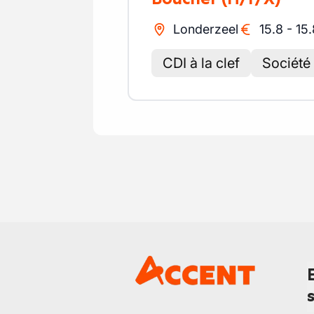
Londerzeel
15.8
-
15.
CDI à la clef
Société 