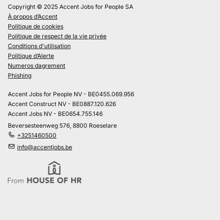
Copyright © 2025 Accent Jobs for People SA
À propos d’Accent
Politique de cookies
Politique de respect de la vie privée
Conditions d'utilisation
Politique d’Alerte
Numeros dagrement
Phishing
Accent Jobs for People NV - BE0455.069.956
Accent Construct NV - BE0887.120.626
Accent Jobs NV - BE0654.755.146
Beversesteenweg 576, 8800 Roeselare
+3251460500
info@accentjobs.be