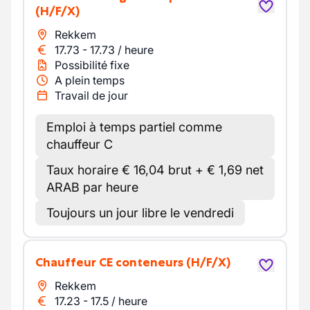
(H/F/X)
Rekkem
17.73
-
17.73
/
heure
Possibilité fixe
A plein temps
Travail de jour
Emploi à temps partiel comme
chauffeur C
Taux horaire € 16,04 brut + € 1,69 net
ARAB par heure
Toujours un jour libre le vendredi
Chauffeur CE conteneurs
(H/F/X)
Rekkem
17.23
-
17.5
/
heure