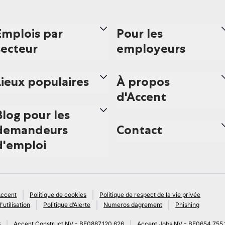
Emplois par
Pour les
secteur
employeurs
Lieux populaires
À propos
d'Accent
Blog pour les
demandeurs
Contact
d'emploi
Accent
Politique de cookies
Politique de respect de la vie privée
'utilisation
Politique d’Alerte
Numeros dagrement
Phishing
6
Accent Construct NV - BE0887.120.626
Accent Jobs NV - BE0654.755.