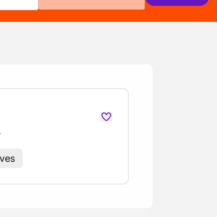
r
ives