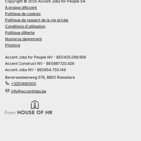
Copyright © 2025 Accent Jobs for People SA
À propos d’Accent
Politique de cookies
Politique de respect de la vie privée
Conditions d'utilisation
Politique d’Alerte
Numeros dagrement
Phishing
Accent Jobs for People NV - BE0455.069.956
Accent Construct NV - BE0887.120.626
Accent Jobs NV - BE0654.755.146
Beversesteenweg 576, 8800 Roeselare
+3251460500
info@accentjobs.be