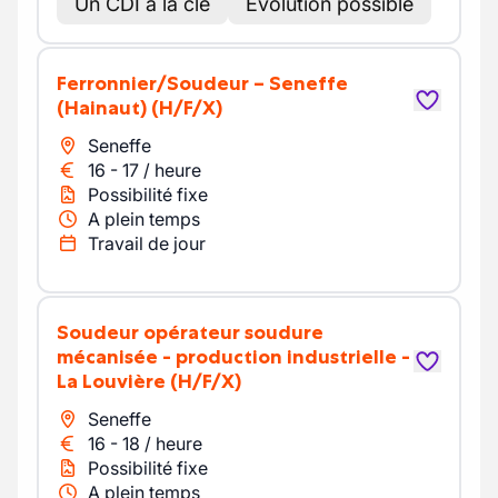
Un CDI à la clé
Évolution possible
Ferronnier/Soudeur – Seneffe
(Hainaut)
(H/F/X)
Seneffe
16
-
17
/
heure
Possibilité fixe
A plein temps
Travail de jour
Soudeur opérateur soudure
mécanisée - production industrielle -
La Louvière
(H/F/X)
Seneffe
16
-
18
/
heure
Possibilité fixe
A plein temps