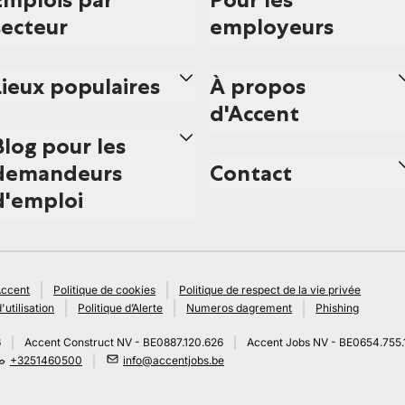
secteur
employeurs
Lieux populaires
À propos
d'Accent
Blog pour les
demandeurs
Contact
d'emploi
Accent
Politique de cookies
Politique de respect de la vie privée
'utilisation
Politique d’Alerte
Numeros dagrement
Phishing
6
Accent Construct NV - BE0887.120.626
Accent Jobs NV - BE0654.755.
+3251460500
info@accentjobs.be