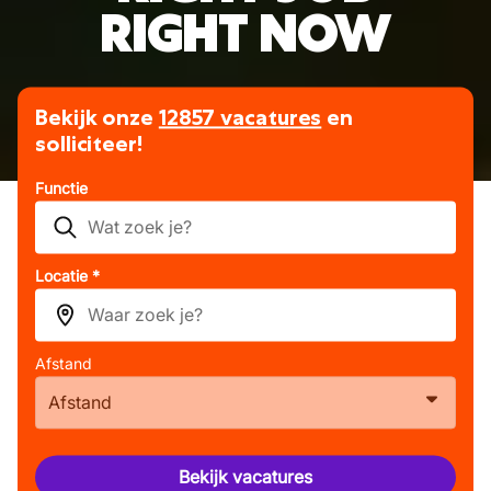
RIGHT NOW
Bekijk onze
12857 vacatures
en
solliciteer!
Functie
Locatie *
Afstand
Afstand
Bekijk vacatures