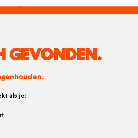
H GEVONDEN.
 tegenhouden.
kt als je:
rt