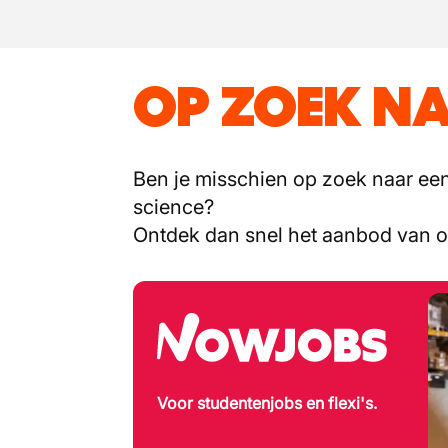
OP ZOEK NA
Ben je misschien op zoek naar een 
science?
Ontdek dan snel het aanbod van 
Voor studentenjobs en flexi's.