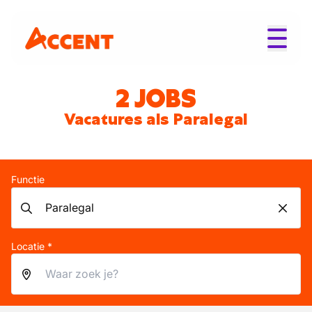
2 JOBS
Vacatures als Paralegal
Functie
Locatie *