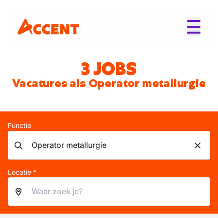
3 JOBS
Vacatures als Operator metallurgie
Functie
Locatie *