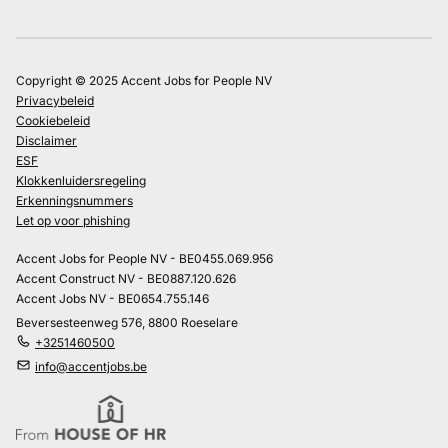
Copyright © 2025 Accent Jobs for People NV
Privacybeleid
Cookiebeleid
Disclaimer
ESF
Klokkenluidersregeling
Erkenningsnummers
Let op voor phishing
Accent Jobs for People NV - BE0455.069.956
Accent Construct NV - BE0887.120.626
Accent Jobs NV - BE0654.755.146
Beversesteenweg 576, 8800 Roeselare
+3251460500
info@accentjobs.be