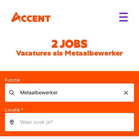
2 JOBS
Vacatures als Metaalbewerker
Functie
Locatie *