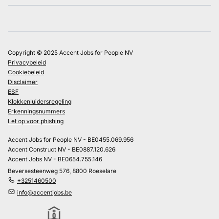
Copyright © 2025 Accent Jobs for People NV
Privacybeleid
Cookiebeleid
Disclaimer
ESF
Klokkenluidersregeling
Erkenningsnummers
Let op voor phishing
Accent Jobs for People NV - BE0455.069.956
Accent Construct NV - BE0887.120.626
Accent Jobs NV - BE0654.755.146
Beversesteenweg 576, 8800 Roeselare
+3251460500
info@accentjobs.be