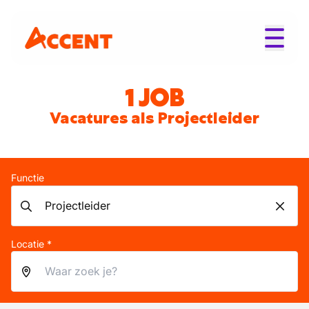
1 JOB
Vacatures als Projectleider
Functie
Locatie *