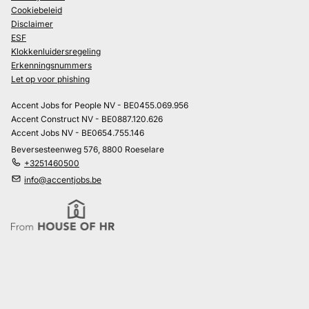
Cookiebeleid
Disclaimer
ESF
Klokkenluidersregeling
Erkenningsnummers
Let op voor phishing
Accent Jobs for People NV - BE0455.069.956
Accent Construct NV - BE0887.120.626
Accent Jobs NV - BE0654.755.146
Beversesteenweg 576, 8800 Roeselare
+3251460500
info@accentjobs.be