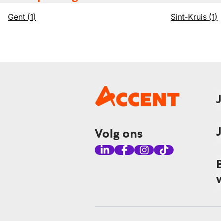
Gent
(
1
)
Sint-Kruis
(
1
)
Volg ons