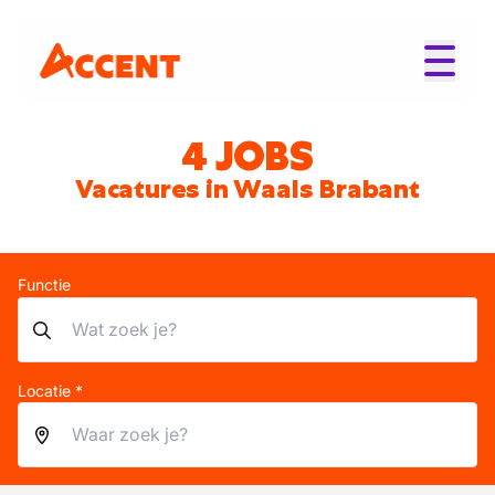
4 JOBS
Vacatures in Waals Brabant
Functie
Locatie *