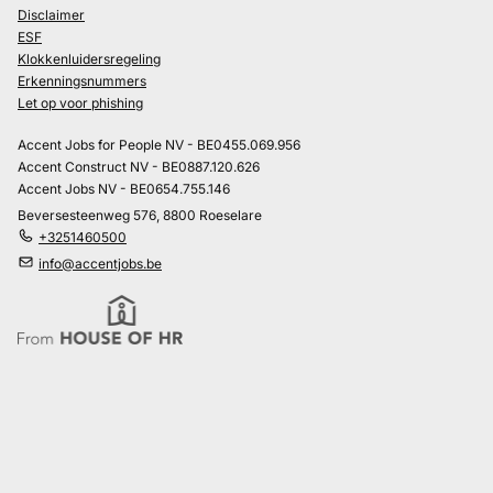
Disclaimer
ESF
Klokkenluidersregeling
Erkenningsnummers
Let op voor phishing
Accent Jobs for People NV - BE0455.069.956
Accent Construct NV - BE0887.120.626
Accent Jobs NV - BE0654.755.146
Beversesteenweg 576, 8800 Roeselare
+3251460500
info@accentjobs.be