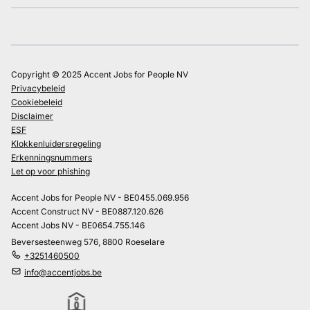
Copyright © 2025 Accent Jobs for People NV
Privacybeleid
Cookiebeleid
Disclaimer
ESF
Klokkenluidersregeling
Erkenningsnummers
Let op voor phishing
Accent Jobs for People NV - BE0455.069.956
Accent Construct NV - BE0887.120.626
Accent Jobs NV - BE0654.755.146
Beversesteenweg 576, 8800 Roeselare
+3251460500
info@accentjobs.be