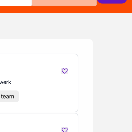
werk
l team