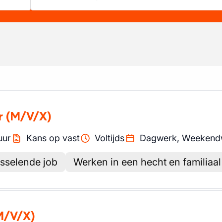
r
(M/V/X)
uur
Kans op vast
Voltijds
Dagwerk, Weekend
sselende job
Werken in een hecht en familiaa
M/V/X)