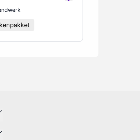
endwerk
akenpakket