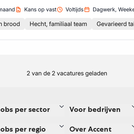
maand
Kans op vast
Voltijds
Dagwerk, Week
m brood
Hecht, familiaal team
Gevarieerd t
2 van de 2 vacatures geladen
Jobs per sector
Voor bedrijven
Jobs per regio
Over Accent