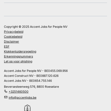
Copyright © 2025 Accent Jobs for People NV
Privacybeleid
Cookiebeleid
Disclaimer
ESF
Klokkenluidersregeling
Erkenningsnummers
Let op voor phishing
Accent Jobs for People NV - BE0455.069.956
Accent Construct NV - BE0887.120.626
Accent Jobs NV - BE0654.755.146
Beversesteenweg 576, 8800 Roeselare
+3251460500
info@accentjobs.be