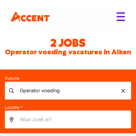
2 JOBS
Operator voeding vacatures in Alken
Functie
Locatie *