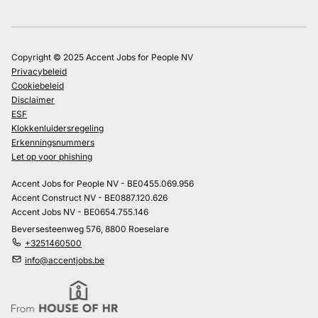
Copyright © 2025 Accent Jobs for People NV
Privacybeleid
Cookiebeleid
Disclaimer
ESF
Klokkenluidersregeling
Erkenningsnummers
Let op voor phishing
Accent Jobs for People NV - BE0455.069.956
Accent Construct NV - BE0887.120.626
Accent Jobs NV - BE0654.755.146
Beversesteenweg 576, 8800 Roeselare
+3251460500
info@accentjobs.be