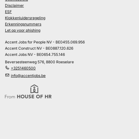
Disclaimer
ESF
Klokkenluidersregeling
Erkenningsnummers
Let op voor phishing
Accent Jobs for People NV - BE0455.069.956
Accent Construct NV - BE0887.120.626
Accent Jobs NV - BE0654.755.146
Beversesteenweg 576, 8800 Roeselare
+3251460500
info@accentjobs.be