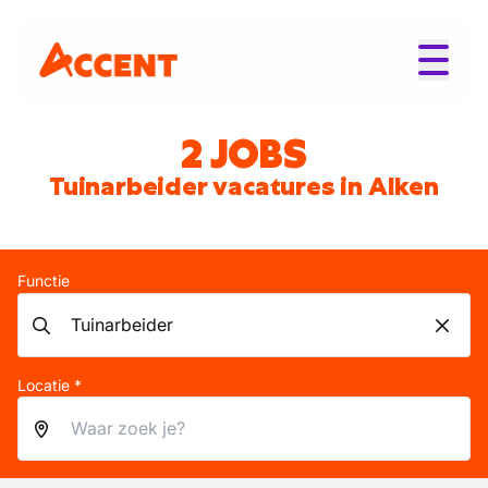
2 JOBS
Tuinarbeider vacatures in Alken
Functie
Locatie *