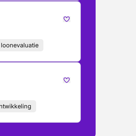
e loonevaluatie
ntwikkeling