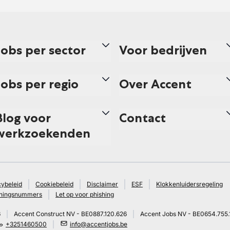
Jobs per sector
Voor bedrijven
Jobs per regio
Over Accent
Blog voor
Contact
werkzoekenden
cybeleid
Cookiebeleid
Disclaimer
ESF
Klokkenluidersregeling
ningsnummers
Let op voor phishing
6
Accent Construct NV - BE0887.120.626
Accent Jobs NV - BE0654.755.
+3251460500
info@accentjobs.be