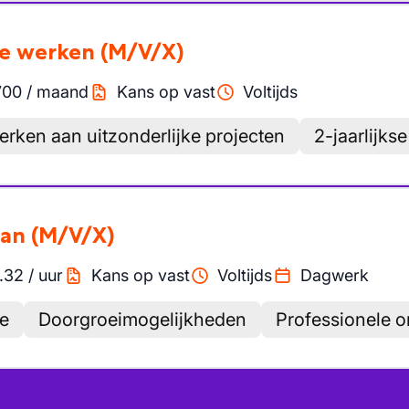
re werken
(M/V/X)
700
/
maand
Kans op vast
Voltijds
rken aan uitzonderlijke projecten
2-jaarlijks
man
(M/V/X)
.32
/
uur
Kans op vast
Voltijds
Dagwerk
ce
Doorgroeimogelijkheden
Professionele o