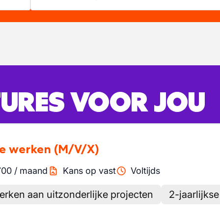
URES VOOR JOU
re werken
(M/V/X)
700
/
maand
Kans op vast
Voltijds
rken aan uitzonderlijke projecten
2-jaarlijks