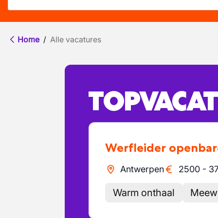
Home
/
Alle vacatures
TOPVACAT
Werfleider openba
Antwerpen
2500
-
3
Warm onthaal
Meewe