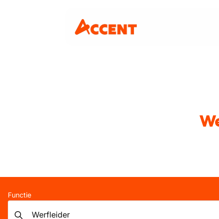
We
Functie