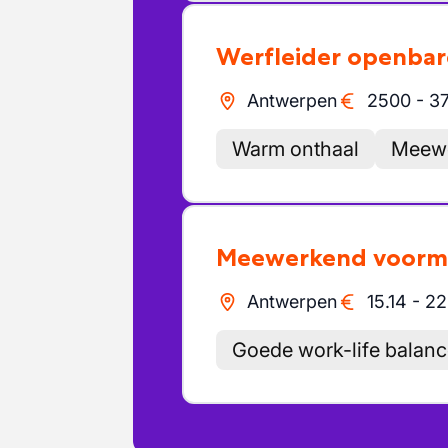
Werfleider openba
Antwerpen
2500
-
3
Warm onthaal
Meewe
Meewerkend voor
Antwerpen
15.14
-
22
Goede work-life balan