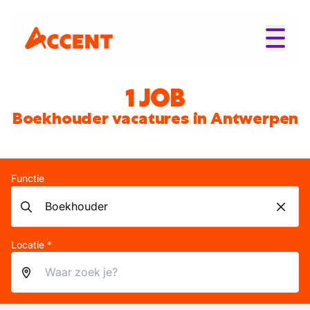
1 JOB
Boekhouder vacatures in Antwerpen
Functie
Locatie *