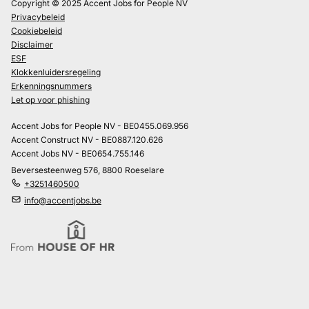
Copyright © 2025 Accent Jobs for People NV
Privacybeleid
Cookiebeleid
Disclaimer
ESF
Klokkenluidersregeling
Erkenningsnummers
Let op voor phishing
Accent Jobs for People NV - BE0455.069.956
Accent Construct NV - BE0887.120.626
Accent Jobs NV - BE0654.755.146
Beversesteenweg 576, 8800 Roeselare
+3251460500
info@accentjobs.be