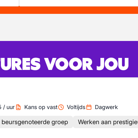
URES VOOR JOU
5
/
uur
Kans op vast
Voltijds
Dagwerk
 beursgenoteerde groep
Werken aan prestigie