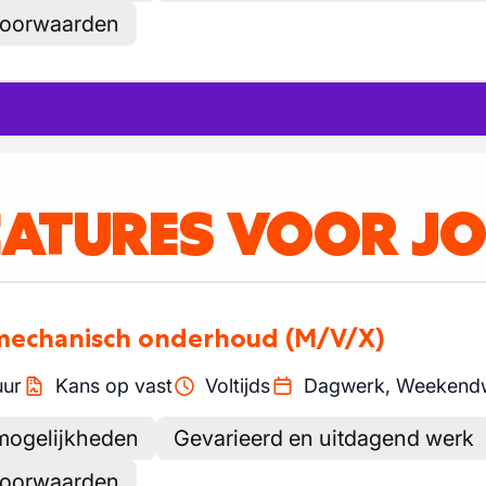
svoorwaarden
CATURES VOOR J
 mechanisch onderhoud
(M/V/X)
uur
Kans op vast
Voltijds
Dagwerk, Weekendw
smogelijkheden
Gevarieerd en uitdagend werk
svoorwaarden