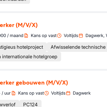
erker
(M/V/X)
000
/
maand
Kans op vast
Voltijds
Dagwerk,
igieus hotelproject
Afwisselende technische
 internationale hotelgroep
erker gebouwen
(M/V/X)
5
/
uur
Kans op vast
Voltijds
Dagwerk
wverlof
PC124