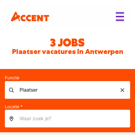
3 JOBS
Plaatser vacatures in Antwerpen
Functie
Locatie *