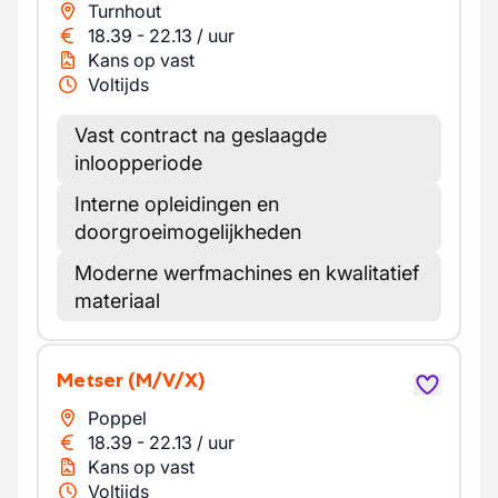
Turnhout
18.39
-
22.13
/
uur
Kans op vast
Voltijds
Vast contract na geslaagde
inloopperiode
Interne opleidingen en
doorgroeimogelijkheden
Moderne werfmachines en kwalitatief
materiaal
Metser
(M/V/X)
Poppel
18.39
-
22.13
/
uur
Kans op vast
Voltijds