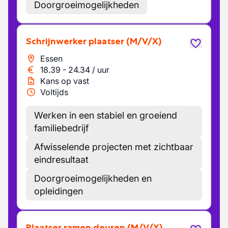
Doorgroeimogelijkheden
Schrijnwerker plaatser
(M/V/X)
Essen
18.39
-
24.34
/
uur
Kans op vast
Voltijds
Werken in een stabiel en groeiend
familiebedrijf
Afwisselende projecten met zichtbaar
eindresultaat
Doorgroeimogelijkheden en
opleidingen
Plaatser ramen deuren
(M/V/X)