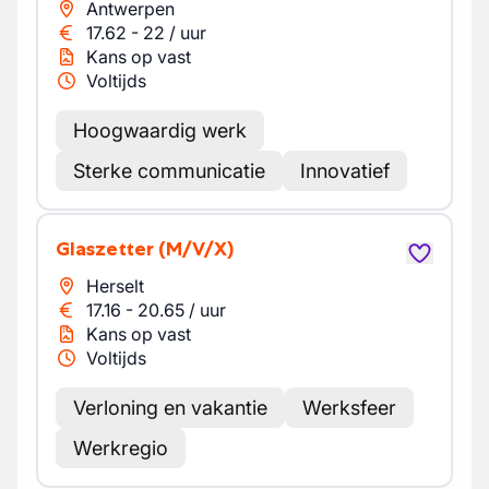
Antwerpen
17.62
-
22
/
uur
Kans op vast
Voltijds
Hoogwaardig werk
Sterke communicatie
Innovatief
Glaszetter
(M/V/X)
Herselt
17.16
-
20.65
/
uur
Kans op vast
Voltijds
Verloning en vakantie
Werksfeer
Werkregio