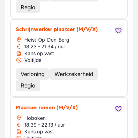
Regio
Schrijnwerker plaatser
(M/V/X)
Heist-Op-Den-Berg
18.23
-
21.94
/
uur
Kans op vast
Voltijds
Verloning
Werkzekerheid
Regio
Plaatser ramen
(M/V/X)
Hoboken
18.39
-
22.13
/
uur
Kans op vast