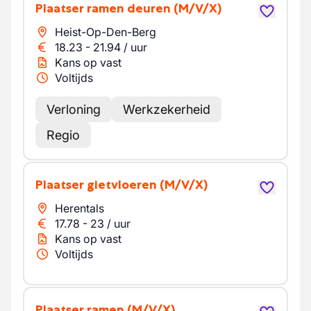
Plaatser ramen deuren
(M/V/X)
Heist-Op-Den-Berg
18.23
-
21.94
/
uur
Kans op vast
Voltijds
Verloning
Werkzekerheid
Regio
Plaatser gietvloeren
(M/V/X)
Herentals
17.78
-
23
/
uur
Kans op vast
Voltijds
Plaatser ramen
(M/V/X)