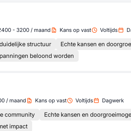
2400
-
3200
/
maand
Kans op vast
Voltijds
D
uidelijke structuur
Echte kansen en doorgro
spanningen beloond worden
00
/
maand
Kans op vast
Voltijds
Dagwerk
ke community
Echte kansen en doorgroeimoge
 met impact