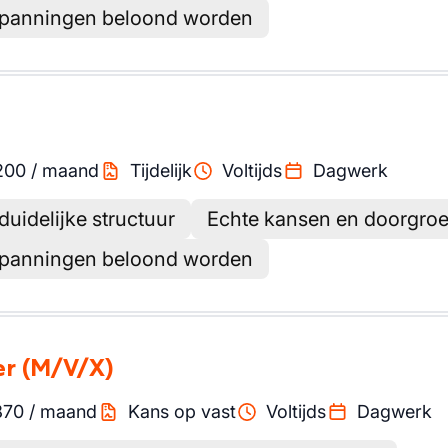
spanningen beloond worden
200
/
maand
Tijdelijk
Voltijds
Dagwerk
uidelijke structuur
Echte kansen en doorgro
spanningen beloond worden
er
(M/V/X)
870
/
maand
Kans op vast
Voltijds
Dagwerk