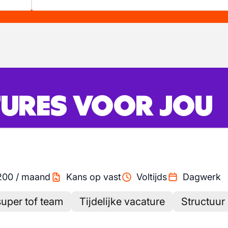
URES VOOR JOU
200
/
maand
Kans op vast
Voltijds
Dagwerk
super tof team
Tijdelijke vacature
Structuur