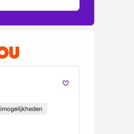
JOU
eimogelijkheden