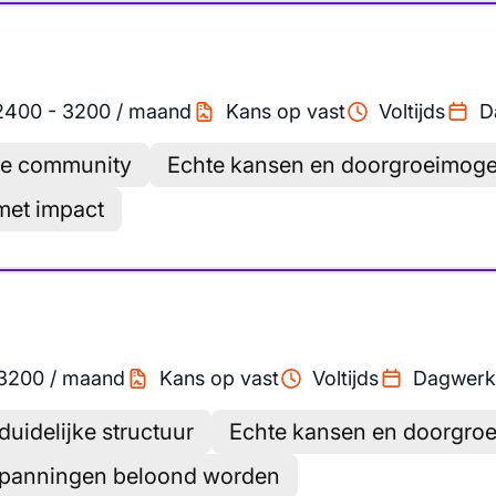
2400
-
3200
/
maand
Kans op vast
Voltijds
D
ke community
Echte kansen en doorgroeimoge
 met impact
3200
/
maand
Kans op vast
Voltijds
Dagwerk
uidelijke structuur
Echte kansen en doorgro
spanningen beloond worden