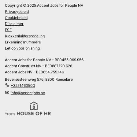
Copyright © 2025 Accent Jobs for People NV
Privacybeleid
Cookiebeleid
Disclaimer
ESF
Klokkenluidersregeling
Erkenningsnummers
Let op voor phishing
Accent Jobs for People NV - BE0455.069.956
Accent Construct NV - BE0887.120.626
Accent Jobs NV - BE0654.755.146
Beversesteenweg 576, 8800 Roeselare
+3251460500
info@accentjobs.be