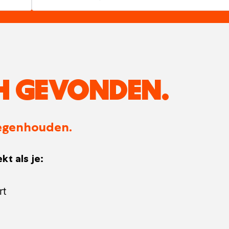
H GEVONDEN.
 tegenhouden.
kt als je:
rt