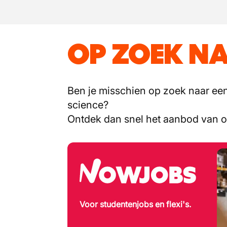
OP ZOEK NA
Ben je misschien op zoek naar een 
science?
Ontdek dan snel het aanbod van 
Voor studentenjobs en flexi's.